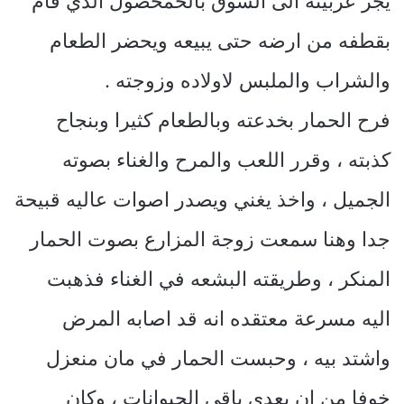
يجر عربيته الى السوق بالحمحصول الذي قام
بقطفه من ارضه حتى يبيعه ويحضر الطعام
والشراب والملبس لاولاده وزوجته .
فرح الحمار بخدعته وبالطعام كثيرا وبنجاح
كذبته ، وقرر اللعب والمرح والغناء بصوته
الجميل ، واخذ يغني ويصدر اصوات عاليه قبيحة
جدا وهنا سمعت زوجة المزارع بصوت الحمار
المنكر ، وطريقته البشعه في الغناء فذهبت
اليه مسرعة معتقده انه قد اصابه المرض
واشتد بيه ، وحبست الحمار في مان منعزل
خوفا من ان يعدى باقي الحيوانات ، وكان