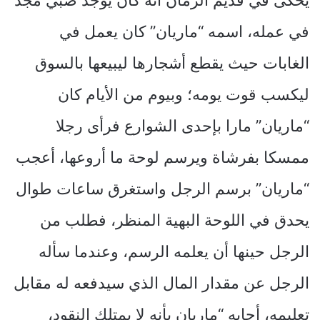
يحكى في قديم الزمان أنه كان يوجد صبي مجد
في عمله، اسمه “ماريان” كان يعمل في
الغابات حيث يقطع أشجارها ليبيعها بالسوق
ليكسب قوت يومه؛ وبيوم من الأيام كان
“ماريان” مارا بإحدى الشوارع فرأى رجلا
ممسكا بفرشاة ويرسم لوحة ما أروعها، أعجب
“ماريان” برسم الرجل واستغرق ساعات طوال
يحدق في اللوحة البهية المنظر، فطلب من
الرجل حينها أن يعلمه الرسم، وعندما سأله
الرجل عن مقدار المال الذي سيدفعه له مقابل
تعليمه، أجابه “ماريان بأنه لا يمتلك النقود،