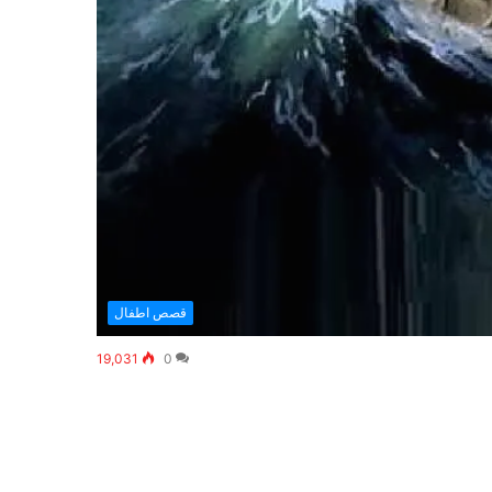
قصص اطفال
19,031
0