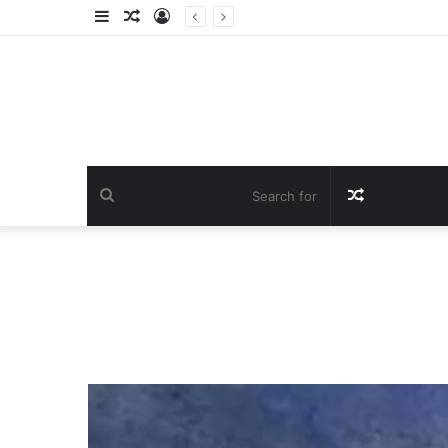
Sidebar
Random
Log
Article
In
Search
Random
for
Article