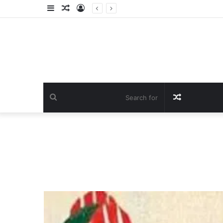
Sidebar
Random
Log
Article
In
Search
Random
for
Article