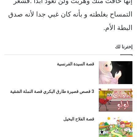
إنها خافت منك وهربت ولن تعود أبدًا .فشعر
التمساح بغلطته و بأنه كان غبي جدا لأنه صدق
البطة الأم.
إخترنا لك
قصة السيدة الفرنسية
3 قصص قصيرة طارق البكري قصة النملة الشقية
قصة الفلاح البخيل