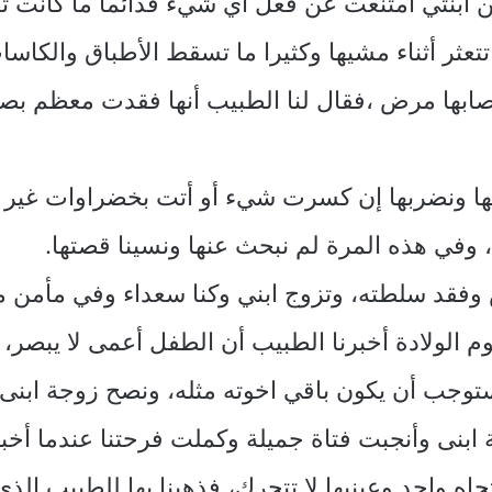
ن ابنتي امتنعت عن فعل أي شيء فدائما ما كانت تش
ا تتعثر أثناء مشيها وكثيرا ما تسقط الأطباق والكا
صابها مرض ،فقال لنا الطبيب أنها فقدت معظم بص
نفها ونضربها إن كسرت شيء أو أتت بخضراوات غير
، وفي هذه المرة لم نبحث عنها ونسينا قصتها.
فقد سلطته، وتزوج ابني وكنا سعداء وفي مأمن م
وم الولادة أخبرنا الطبيب أن الطفل أعمى لا يبصر، 
ا يستوجب أن يكون باقي اخوته مثله، ونصح زوجة ابن
نى وأنجبت فتاة جميلة وكملت فرحتنا عندما أخبرن
تجاه واحد وعينيها لا تتحرك، فذهبنا بها للطبيب ا