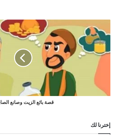
قصة بائع الزيت وصانع الصا
إخترنا لك