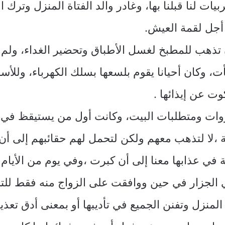
لنا قبلنا بها، وغادر والد الفتاة المنزل وترك ال
 أجل لقمة العيش.
 تذهب للمطبخ لغسل الأطباق وتحضير الغداء، ولم 
أت، وكان أحيانا يقوم بلسعها بسلك الكهرباء، ولل
ت عن إيذائها .
روات ومتطلبات البيت، وكانت أول من يستيقظ في ا
ة ،لا لتذهب معهم ولكن لتحمل لهم حقائبهم إلى أن
ي عذابها معنا إلى أن كبرت ،وفي يوم من الأيام 
ي الجزار في حين ووافقت على الزواج منه فقط للتخ
منزل وتفنن الجميع في تأديبها أو بمعنى أدق تعذي