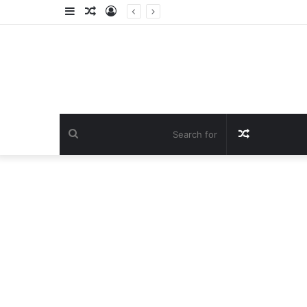
Sidebar
Random
Log
Article
In
Search
Random
for
Article