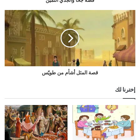
قصة جحا والجدي الثمين
قصة المثل أشأم من طويّس
إخترنا لك