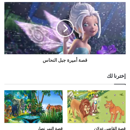
قصة أميرة جبل النحاس
إخترنا لك
قصة القاضي عدلان
قصة النمر نصار