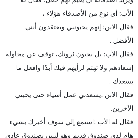
الأب: أي نوع من الأصدقاء هؤلاء ،
فقال الابن: إنهم يحبونني ويعتقدون أنني
الأفضل .
فقال الأب: بل يحبون ثروتك، توقف عن محاولة
إسعادهم ولا تهتم لرأيهم فيك أبدًا وافعل ما
يسعدك .
فقال الابن :يسعدني عمل أشياء حتى يحبني
الآخرين.
فقال له الأب :استمع إلي سوف أخبرك بشيء
هام لدي صندوق قديم وهو ليس بصندوق عادي