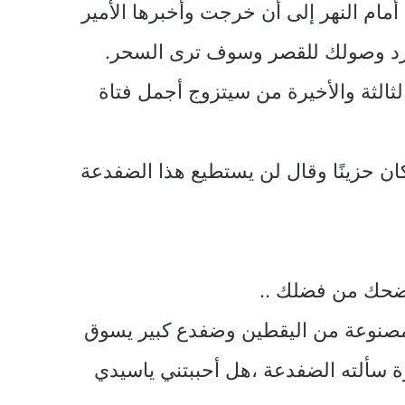
مام النهر إلى أن خرجت وأخبرها الأمير
جرد وصولك للقصر وسوف ترى السحر.
لثالثة والأخيرة من سيتزوج أجمل فتاة
 كان حزينًا وقال لن يستطيع هذا الضفدعة
تضحك من فضلك ..
مصنوعة من اليقطين وضفدع كبير يسوق
ة سألته الضفدعة ،هل أحببتني ياسيدي