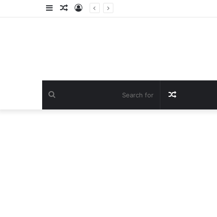
Sidebar
Random
Log
Article
In
Search
Random
for
Article