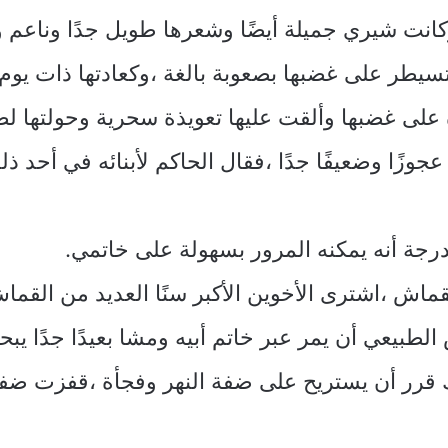
كانت شيري جميلة أيضًا وشعرها طويل جدًا وناع
سيطر على غضبها بصعوبة بالغة ،وكعادتها ذات يوم
لى غضبها وألقت عليها تعويذة سحرية وحولتها لض
ان عجوزًا وضعيفًا جدًا ،فقال الحاكم لأبنائه في أ
رجة أنه يمكنه المرور بسهولة على خاتمي.
لقماش ،اشترى الأخوين الأكبر سنًا العديد من الق
لطبيعي أن يمر عبر خاتم أبيه ومشا بعيدًا جدًا ي
ك قرر أن يستريح على ضفة النهر وفجأة ،قفزت ضفد