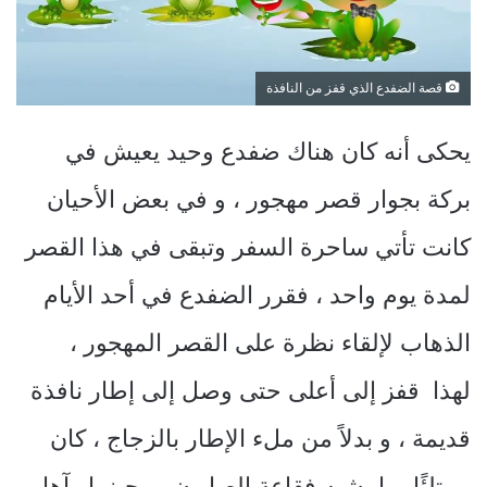
قصة الضفدع الذي قفز من النافذة
يحكى أنه كان هناك ضفدع وحيد يعيش في
بركة بجوار قصر مهجور ، و في بعض الأحيان
كانت تأتي ساحرة السفر وتبقى في هذا القصر
لمدة يوم واحد ، فقرر الضفدع في أحد الأيام
الذهاب لإلقاء نظرة على القصر المهجور ،
لهذا قفز إلى أعلى حتى وصل إلى إطار نافذة
قديمة ، و بدلاً من ملء الإطار بالزجاج ، كان
ممتلئًا بما يشبه فقاعة الصابون ، وحينما رآها