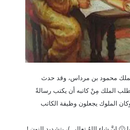
ا للملك محمود بن مرداس، وقد حدث
ب الملك مِنْ كاتبه أن يكتب رسالةً
وكان الملوك يجعلون وظيفة الكاتب
 إنَّ شاء اللهُ تعالى )، بتشديد النون !