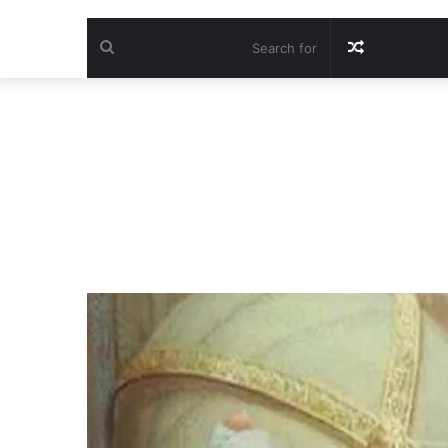
Search
Random
for
Article