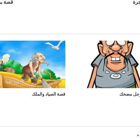
جرة
قصة بر
رجل مضحك
قصة الصياد والملك
*