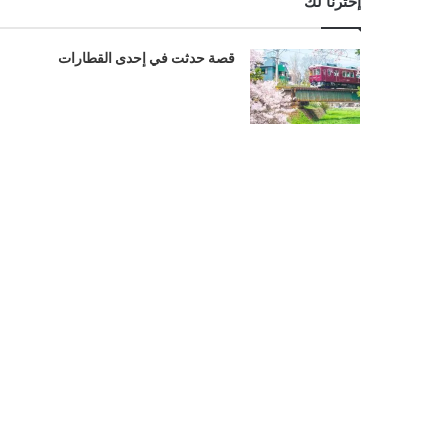
إخترنا لك
قصة حدثت في إحدى القطارات