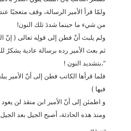
ولمّا قرأ الأمير الرسالة، وقف متعجبًا عند
من شيء ما حينما شددَ تلك النون!
ولم يلبث أنْ فطن إلى قولِه تعالى ( إنّ ال
ثم بعث الأمير رده برسالة عادية يشكرُ للملك
“،بتشديد النون !
فلما قرأها الكاتب فطن إلى أنّ الأمير يبلغه 
فيها )
و اطمئن إلى أنّ الأمير ابن منقذ لن يعو
ومنذ هذه الحادثة، أصبح الجيل بعد الجيل