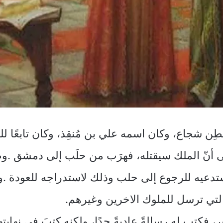
طِن شجاع، وكان اسمه علي بن مُنقِذ، وكان تابعً
ى أنّ الملك سيقتله، فهرَب من حلَب إلى دمشق .وطل
يستدعيه للرجوع إلى حلب وذلك لاستدراجه للعودة .
تي ترسل للملوك الاخرين وغيرهم.
 فكتب له رسالةً عاديةً جدًا، ولكنه كتبَ في نهايتها 