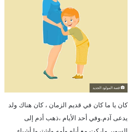
قصة المولود الجديد
كان يا ما كان في قديم الزمان ، كان هناك ولد
يدعى آدم.وفي أحد الأيام ،ذهب أدم إلى
السوبر ماركت مع أباه وأمه واشتروا أشياء