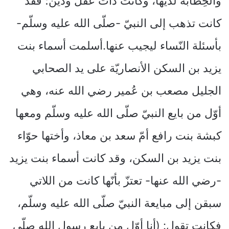
والخِطابة لديها، وكانت ذات عقل ودين؛ فقد
كانت تذهب إلى النبيّ -صلّى الله عليه وسلّم-
بأسئلة النّساء ليجيب عنها.أسلمت أسماء بنت
يزيد بن السكن الأنصاريّة على يد الصحابي
الجليل مصعب بن عُمير رضي الله عنه، وهي
أوّل من بايع النبيّ صلّى الله عليه وسلّم ومعها
كبشة بنت رافع أمّ سعد بن معاذ، وأختها حوّاء
بنت يزيد بن السكن، وقد كانت أسماء بنت يزيد
-رضي الله عنها- تعتزّ بأنّها كانت من اللاتي
سبقن إلى مبايعة النبيّ صلّى الله عليه وسلّم،
فكانت تقول: (أنا أوّل من بايع رسول الله صلّى