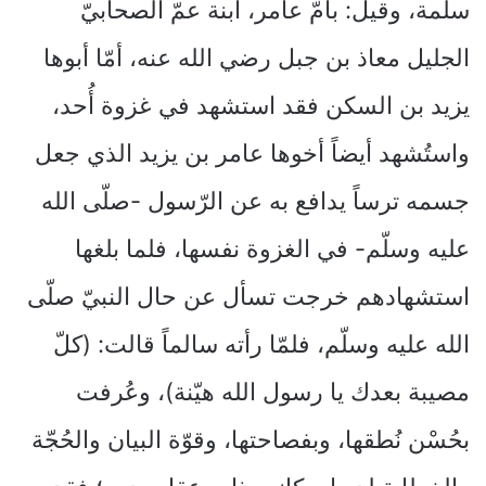
سلمة، وقيل: بأمّ عامر، ابنة عمّ الصحابيّ
الجليل معاذ بن جبل رضي الله عنه، أمّا أبوها
يزيد بن السكن فقد استشهد في غزوة أُحد،
واستُشهد أيضاً أخوها عامر بن يزيد الذي جعل
جسمه ترساً يدافع به عن الرّسول -صلّى الله
عليه وسلّم- في الغزوة نفسها، فلما بلغها
استشهادهم خرجت تسأل عن حال النبيّ صلّى
الله عليه وسلّم، فلمّا رأته سالماً قالت: (كلّ
مصيبة بعدك يا رسول الله هيّنة)، وعُرفت
بحُسْن نُطقها، وبفصاحتها، وقوّة البيان والحُجّة