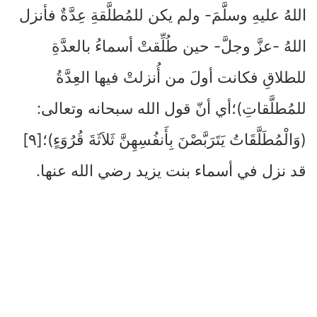
اللهُ عليهِ وسلَّمَ- ولم يكن للمُطلَّقةِ عِدَّةٌ فأنزل
اللهُ -عزَّ وجلَّ- حين طُلِّقتْ أسماءُ بالعدَّةِ
للطلاقِ فكانت أولَ من أُنزلتْ فيها العِدَّةُ
للمُطلَّقاتِ)؛أي أنّ قول الله سبحانه وتعالى:
(وَالْمُطَلَّقَاتُ يَتَرَبَّصْنَ بِأَنفُسِهِنَّ ثَلاَثَةَ قُرُوَءٍ)؛[٩]
قد نزل في أسماء بنت يزيد رضي الله عنها.