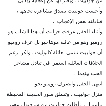
من جولييت ، ويعبر لها عن إعجابه بها بل
وأحست جولييت بصدق مشاعره تجاهها ،
فبادلته نفس الإعجاب .
وأثناء الحفل عرفت جوليت أن هذا الشاب هو
روميو وهو من عائلة مونتاجيو بل عرف روميو
أن جولييت تنتمي لعائلة كابوليت ، ولكن رغم
الخلافات العائلية استمرا في تبادل مشاعر
الحب بينهما .
انتهى الحفل وانصرف روميو نحو
منزل جولييت ، وتسلق سور الحديقة المحيطة
بالمنزل ، فأطلت جولييت من شرفتها ، وهي