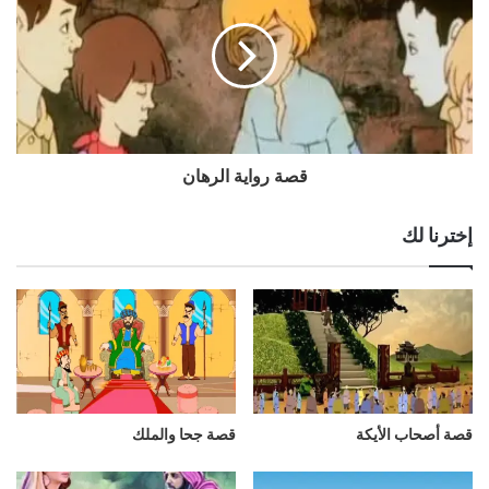
قصة رواية الرهان
إخترنا لك
قصة أصحاب الأيكة
قصة جحا والملك