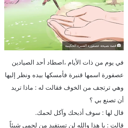
قصة نصيحة عصفورة القنبرة الحكيمة
في يوم من ذات الأيام ،اصطاد أحد الصيادين
عصفورة اسمها قنبرة فأمسكها بيده ونظر إليها
وهي ترتجف من الخوف فقالت له : ماذا تريد
أن تصنع بي ؟
قال لها : سوف أذبحك وآكل لحمك.
قالت : يا هذا والله لن تستفيد من لحمي شيئاً