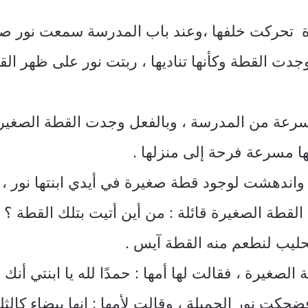
 تحركت خلفها ،وعند باب المدرسة سمعت نور صوت ا
وجدت القطة وكأنها تناديها ، ربتت نور على ظهر الق
سرعة من المدرسة ، وبالفعل وجدت القطة الصغير
ها مسرعة فرحة إلى منزلها .
واندهشت لوجود قطة صغيرة في أيدي ابنتها نور ، فق
ن القطة الصغيرة قائلة : من أين أتيت بتلك القطة 
الحليب لنطعم منه القطة آيس .
لصغيرة ، فقالت لها أمها : حمدًا لله يا ابنتي أنك 
كت نور الجميلة ، وقالت لأمها : إنها بيضاء كالث