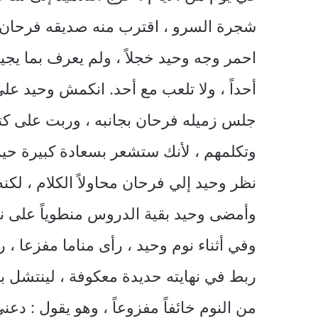
شجرة السرو ، اقترب منه صديقه فرحان ، و
احمر وجه وحيد خجلاً ، ولم يعرف بما يجي
أحداً ، ولا تلعب مع أحد. انكمش وحيد على
جلس زميله فرحان بجانبه ، وربت على كتف
وتكلمهم ، لأنك ستشعر بسعادة كبيرة حين
نظر وحيد إلي فرحان محاولاً الكلام ، لك
وأمضى وحيد بقية الدروس منطوياً على نف
وفي أثناء نوم وحيد ، رأى مناما مفزعا ، ر
ربط في نهايته حديدة معكوفة ، لينتشل بها
من النوم خائفاً مفزوعاً ، وهو يقول : دع