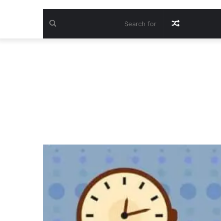
Search
Random
for
Article