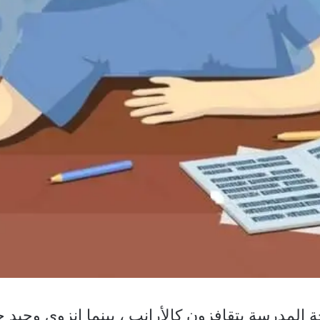
حة المدرسة يتقافزون كالأرانب ، بينما انزوى وحي