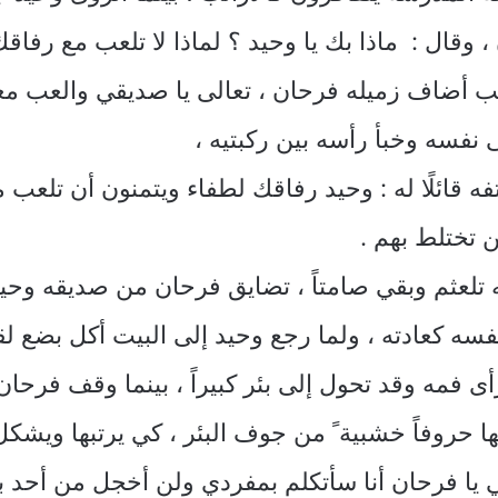
قال : ماذا بك يا وحيد ؟ لماذا لا تلعب مع رفاقك
ب أضاف زميله فرحان ، تعالى يا صديقي والعب معي
 نفسه وخبأ رأسه بين ركبتيه ،
ه قائلًا له : وحيد رفاقك لطفاء ويتمنون أن تلعب
 تختلط بهم .
نه تلعثم وبقي صامتاً ، تضايق فرحان من صديقه وح
سه كعادته ، ولما رجع وحيد إلى البيت أكل بضع ل
أى فمه وقد تحول إلى بئر كبيراً ، بينما وقف فرحان 
 حروفاً خشبية ً من جوف البئر ، كي يرتبها ويشكل م
ني يا فرحان أنا سأتكلم بمفردي ولن أخجل من أحد بع