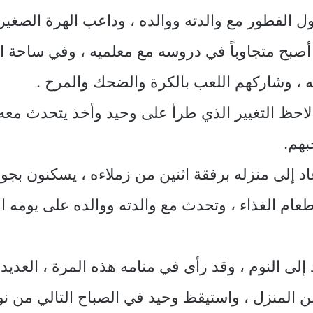
اول الفطور مع والدته ووالده ، وداعب الهرة الصغي
أصبح متجاوباً في دروسه مع معلميه ، وفي ساحة ا
قه ، وشاركهم اللعب بالكرة والضحك والمرح .
لاحظ التغيير الذي طرأ على وحيد وأخذ يتحدث معه 
بهم.
 إلى منزله برفقة اثنين من زملاءه ، يسكنون بجوا
عام الغذاء ، وتحدث مع والدته ووالده على يومه ا
ى النوم ، وقد رأى في منامه هذه المرة ، العديد 
 المنزل ، واستيقظ وحيد في الصباح التالي من نوم