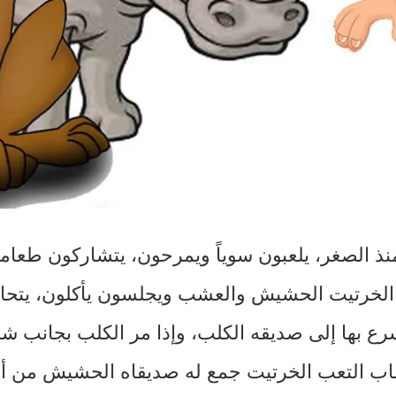
نذ الصغر، يلعبون سوياً ويمرحون، يتشاركون طعامه
لخرتيت الحشيش والعشب ويجلسون يأكلون، يتحابو
ع بها إلى صديقه الكلب، وإذا مر الكلب بجانب شج
صاب التعب الخرتيت جمع له صديقاه الحشيش من أرض