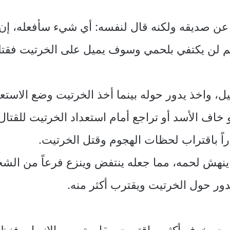
عن صديقه ولكنه قال لنفسه: أي شيء سأفعله، إن 
 لن يكتفي بلحمي وسوف يميل على الخرتيت فقتله أ
ل، واخذ يدور حوله بينما أخذ الخرتيت وضع الاستعد
خاف الأسد أو تراجع أمام استعداد الخرتيت للقتال،
ذراً باقتراب لحظات الهجوم وقتل الخرتيت.
 ينهش لحمه، مما جعله ينتفض وينزع فرعاً من الشج
دور حول الخرتيت ويقترب أكثر منه.
يت بخوف أكثر، واقتربت مقاومته من الانهيار، فنظ