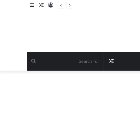
Sidebar
Random
Log
Article
In
Search
Random
for
Article