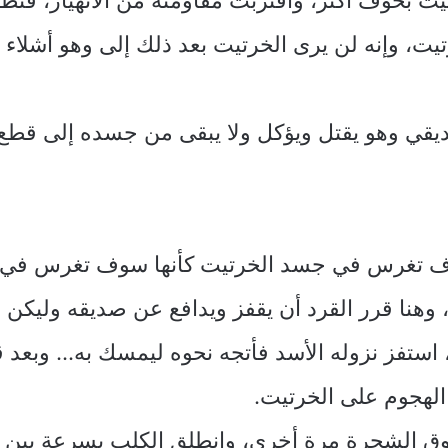
يت، وإنه لن يرى الخرتيت بعد ذلك إلى وهو أشلاء 
يقي وهو يقتل ويؤكل ولا يبقى من جسده إلى قطع 
سوف تغرس في جسد الخرتيت كأنها سوف تغرس في ق
هنا قرر القرد أن يقفز ويدافع عن صديقه وليكن م
استفز نزوله الأسد فأتجه نحوه ليمسك به… وبعد قل
الهجوم على الخرتيت.
وق الشجرة مرة أخرى، وانطلق الكلب بسرعة بين 