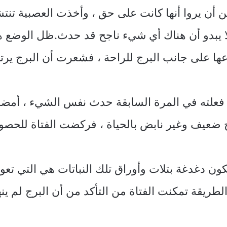
ن يروا أنها كانت على حق ، وأخذت العصبية تنتشر 
ولا يبدو أن هناك أي شيء ناجح قد حدث.ظل الوضع ه
ها على جانب البرج للراحة ، فشعرت أن البرج يرت
علته في المرة السابقة حدث نفس الشيء ، أمضت 
برج ضعيف وغير نابض بالحياة ، فركضت الفتاة للحص
ن دغدغة بتلات وأوراق تلك النباتات هي التي تعوقه
طريقة تمكنت الفتاة من التأكد من أن البرج لم ينهار ،