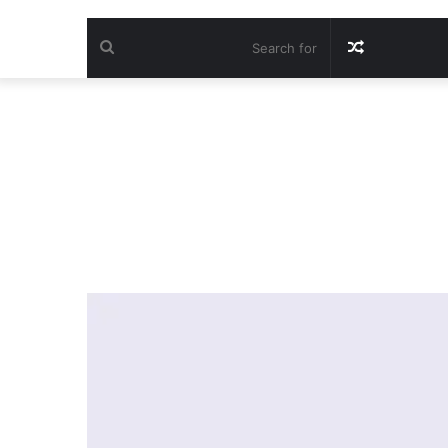
Search
Random
for
Article