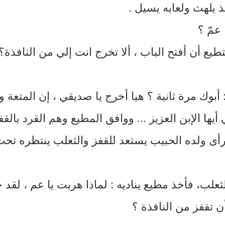
ذ يلهث ولعابه يسيل .
عمّ ؟
يع أن أفتح الباب ، ألا تخرج انت إلي من النافذة؟
بوك مرة ثانية ؟ هيا أخرج يا صديقي ، إن المتعة و
أيها الإبن العزيز … ووافق المطيع وهم القرد بال
أى ولده الحبيب يستعد للقفز والثعلب ينتظره تحت
علب، فأخذ مطيع يناديه : لماذا هربت يا عم ، لقد ج
ن تقفز من النافذة ؟