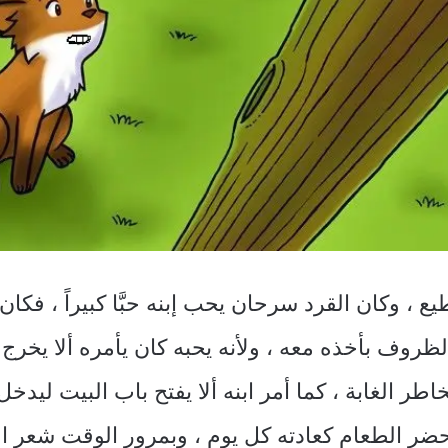
ع ، وكان القرد سرحان يحب إبنه حبَّا كبيراً ، فك
الظروف بأخذه معه ، ولأنه يحبه كان يأمره ألا يخرج و
طر الغابة ، كما أمر ابنه ألا يفتح باب البيت ليدخل 
ضر الطعام كعادته كل يوم ، وبمرور الوقت شعر ال