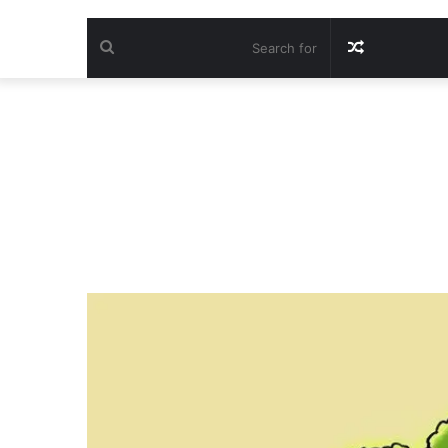
Search
Random
for
Article