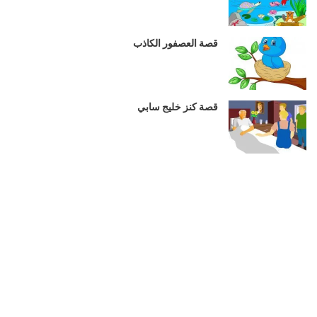
قصة العصفور الكاذب
قصة كنز خليج سابي